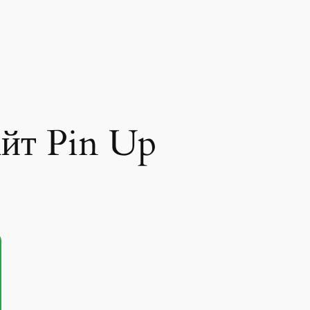
йт Pin Up