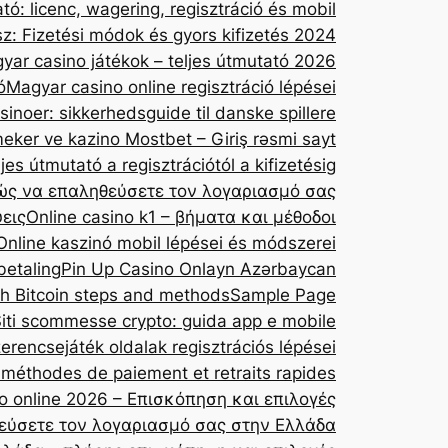
ó: licenc, wagering, regisztráció és mobil
: Fizetési módok és gyors kifizetés 2024
yar casino játékok – teljes útmutató 2026
ó
Magyar casino online regisztráció lépései
inoer: sikkerhedsguide til danske spillere
ker ve kazino Mostbet – Giriş rəsmi sayt
s útmutató a regisztrációtól a kifizetésig
Πώς να επαληθεύσετε τον λογαριασμό σας
εις
Online casino k1 – βήματα και μέθοδοι
Online kaszinó mobil lépései és módszerei
betaling
Pin Up Casino Onlayn Azərbaycan
th Bitcoin steps and methods
Sample Page
iti scommesse crypto: guida app e mobile
erencsejáték oldalak regisztrációs lépései
 méthodes de paiement et retraits rapides
ο online 2026 – Επισκόπηση και επιλογές
θεύσετε τον λογαριασμό σας στην Ελλάδα