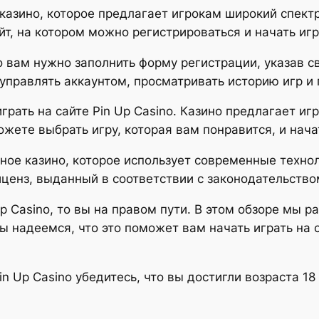
-казино, которое предлагает игрокам широкий спект
т, на котором можно регистрироваться и начать игр
no вам нужно заполнить форму регистрации, указав 
 управлять аккаунтом, просматривать историю игр 
грать на сайте Pin Up Casino. Казино предлагает иг
ожете выбрать игру, которая вам понравится, и нача
ежное казино, которое использует современные техн
ценз, выданный в соответствии с законодательство
 Casino, то вы на правом пути. В этом обзоре мы р
 надеемся, что это поможет вам начать играть на с
n Up Casino убедитесь, что вы достигли возраста 18