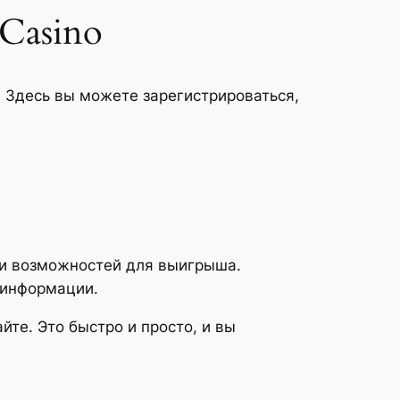
Casino
. Здесь вы можете зарегистрироваться,
 и возможностей для выигрыша.
 информации.
йте. Это быстро и просто, и вы