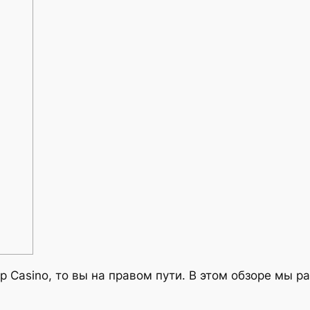
p Casino, то вы на правом пути. В этом обзоре мы р