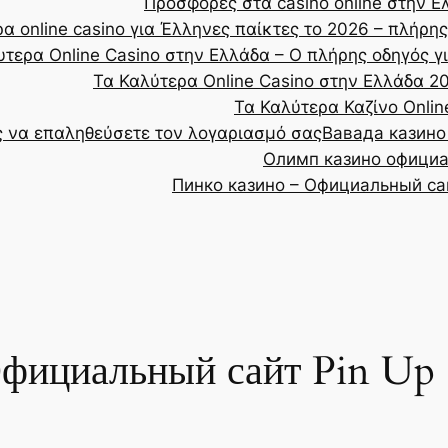
Προσφορές στα casino online στην Ε
α online casino για Έλληνες παίκτες το 2026 – πλήρ
υτερα Online Casino στην Ελλάδα – Ο πλήρης οδηγός γ
Τα Καλύτερα Online Casino στην Ελλάδα 20
Τα Καλύτερα Καζίνο Onli
ς να επαληθεύσετε τον λογαριασμό σας
Вавада казино
Олимп казино официал
Пинко казино – Официальный сай
фициальный сайт Pin Up C