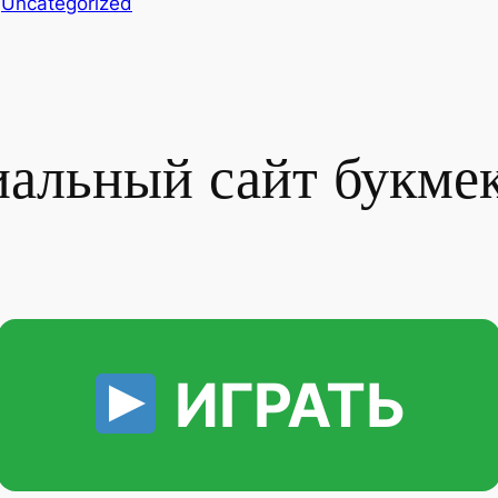
n
Uncategorized
альный сайт букмек
ИГРАТЬ