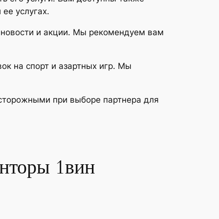
ее услугах.
 новости и акции. Мы рекомендуем вам
ок на спорт и азартных игр. Мы
осторожными при выборе партнера для
нторы 1вин