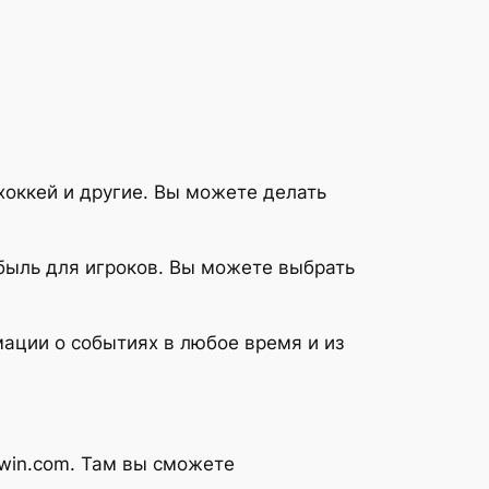
хоккей и другие. Вы можете делать
быль для игроков. Вы можете выбрать
мации о событиях в любое время и из
1win.com. Там вы сможете