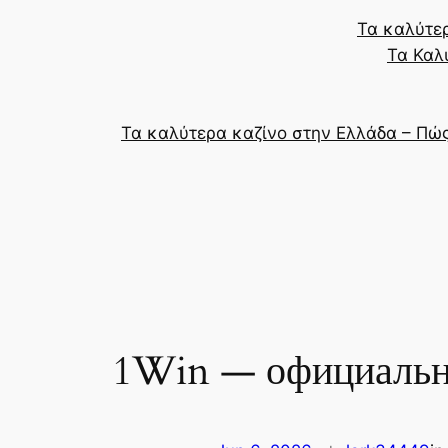
Τα καλύτερ
Τα Καλ
Τα καλύτερα καζίνο στην Ελλάδα – Πώ
1Win — официальны