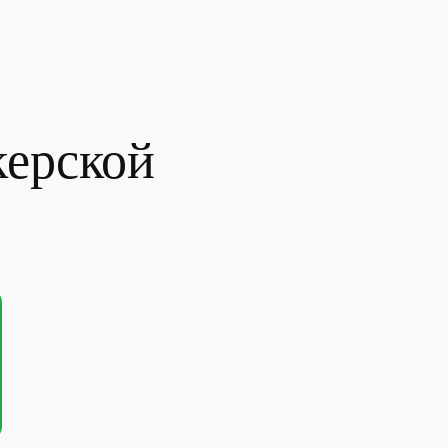
ерской