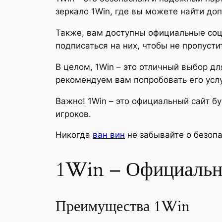
зеркало 1Win, где вы можете найти до
Также, вам доступны официальные соц
подписаться на них, чтобы не пропуст
В целом, 1Win – это отличный выбор дл
рекомендуем вам попробовать его услу
Важно! 1Win – это официальный сайт 
игроков.
Никогда
ван вин
не забывайте о безопа
1Win – Официальн
Преимущества 1Win