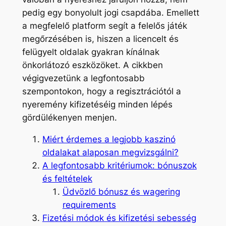
pedig egy bonyolult jogi csapdába. Emellett
a megfelelő platform segít a felelős játék
megőrzésében is, hiszen a licencelt és
felügyelt oldalak gyakran kínálnak
önkorlátozó eszközöket. A cikkben
végigvezetünk a legfontosabb
szempontokon, hogy a regisztrációtól a
nyeremény kifizetéséig minden lépés
gördülékenyen menjen.
Miért érdemes a legjobb kaszinó
oldalakat alaposan megvizsgálni?
A legfontosabb kritériumok: bónuszok
és feltételek
Üdvözlő bónusz és wagering
requirements
Fizetési módok és kifizetési sebesség