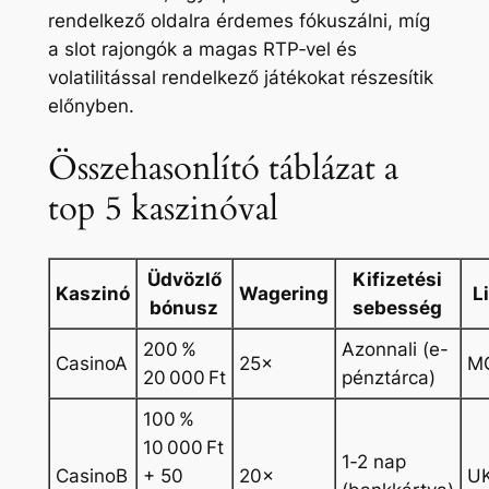
rendelkező oldalra érdemes fókuszálni, míg
a slot rajongók a magas RTP‑vel és
volatilitással rendelkező játékokat részesítik
előnyben.
Összehasonlító táblázat a
top 5 kaszinóval
Üdvözlő
Kifizetési
Kaszinó
Wagering
L
bónusz
sebesség
200 %
Azonnali (e-
CasinoA
25×
M
20 000 Ft
pénztárca)
100 %
10 000 Ft
1‑2 nap
CasinoB
+ 50
20×
U