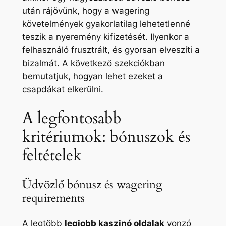
után rájövünk, hogy a wagering
követelmények gyakorlatilag lehetetlenné
teszik a nyeremény kifizetését. Ilyenkor a
felhasználó frusztrált, és gyorsan elveszíti a
bizalmát. A következő szekciókban
bemutatjuk, hogyan lehet ezeket a
csapdákat elkerülni.
A legfontosabb
kritériumok: bónuszok és
feltételek
Üdvözlő bónusz és wagering
requirements
A legtöbb
legjobb kaszinó oldalak
vonzó