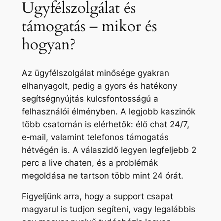
Ügyfélszolgálat és
támogatás – mikor és
hogyan?
Az ügyfélszolgálat minősége gyakran
elhanyagolt, pedig a gyors és hatékony
segítségnyújtás kulcsfontosságú a
felhasználói élményben. A legjobb kaszinók
több csatornán is elérhetők: élő chat 24/7,
e‑mail, valamint telefonos támogatás
hétvégén is. A válaszidő legyen legfeljebb 2
perc a live chaten, és a problémák
megoldása ne tartson több mint 24 órát.
Figyeljünk arra, hogy a support csapat
magyarul is tudjon segíteni, vagy legalábbis