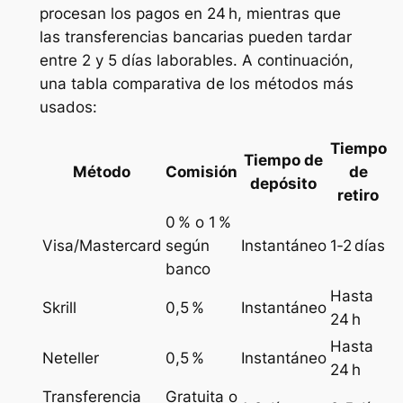
procesan los pagos en 24 h, mientras que
las transferencias bancarias pueden tardar
entre 2 y 5 días laborables. A continuación,
una tabla comparativa de los métodos más
usados:
Tiempo
Tiempo de
Método
Comisión
de
depósito
retiro
0 % o 1 %
Visa/Mastercard
según
Instantáneo
1‑2 días
banco
Hasta
Skrill
0,5 %
Instantáneo
24 h
Hasta
Neteller
0,5 %
Instantáneo
24 h
Transferencia
Gratuita o