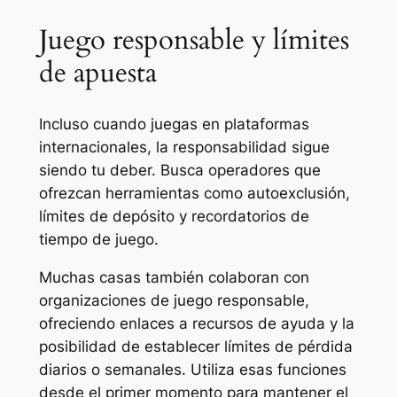
Juego responsable y límites
de apuesta
Incluso cuando juegas en plataformas
internacionales, la responsabilidad sigue
siendo tu deber. Busca operadores que
ofrezcan herramientas como autoexclusión,
límites de depósito y recordatorios de
tiempo de juego.
Muchas casas también colaboran con
organizaciones de juego responsable,
ofreciendo enlaces a recursos de ayuda y la
posibilidad de establecer límites de pérdida
diarios o semanales. Utiliza esas funciones
desde el primer momento para mantener el