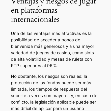
Ventajas y riesgos de jugar
en plataformas
internacionales
Una de las ventajas más atractivas es la
posibilidad de acceder a bonos de
bienvenida más generosos y a una mayor
variedad de juegos de casino, como slots
de alta volatilidad y mesas de ruleta con
RTP superiores al 96 %.
No obstante, los riesgos son reales: la
protección de los fondos puede ser más
limitada, los tiempos de respuesta del
soporte a veces son mayores y, en caso de
conflicto, la legislación aplicable puede ser
más difícil de aplicar para un usuario