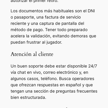
autorizar el primer retiro.
Los documentos más habituales son el DNI
o pasaporte, una factura de servicio
reciente y una captura de pantalla del
método de pago. Tener todo preparado
acelera la validación, evitando demoras que
puedan frustrar al jugador.
Atención al cliente
Un buen soporte debe estar disponible 24/7
vía chat en vivo, correo electrónico y, en
algunos casos, teléfono. Busca operadores
que ofrezcan respuestas en español y que
tengan una sección de preguntas frecuentes
bien estructurada.