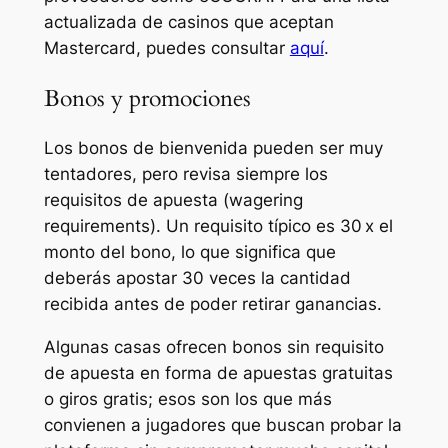
actualizada de casinos que aceptan
Mastercard, puedes consultar
aquí
.
Bonos y promociones
Los bonos de bienvenida pueden ser muy
tentadores, pero revisa siempre los
requisitos de apuesta (wagering
requirements). Un requisito típico es 30 x el
monto del bono, lo que significa que
deberás apostar 30 veces la cantidad
recibida antes de poder retirar ganancias.
Algunas casas ofrecen bonos sin requisito
de apuesta en forma de apuestas gratuitas
o giros gratis; esos son los que más
convienen a jugadores que buscan probar la