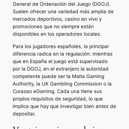
General de Ordenación del Juego (DGOJ).
Suelen ofrecer una variedad más amplia de
mercados deportivos, casino en vivo y
promociones que no siempre están
disponibles en los operadores locales.
Para los jugadores españoles, la principal
diferencia radica en la regulación: mientras
que en España el juego está supervisado
por la DGOJ, en el extranjero la autoridad
competente puede ser la Malta Gaming
Authority, la UK Gambling Commission o la
Curazao eGaming. Cada una tiene sus
propios requisitos de seguridad, lo que
implica que hay que investigar bien antes de
depositar.