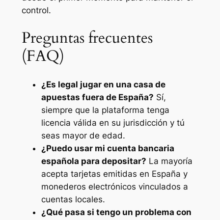
control.
Preguntas frecuentes
(FAQ)
¿Es legal jugar en una casa de
apuestas fuera de España?
Sí,
siempre que la plataforma tenga
licencia válida en su jurisdicción y tú
seas mayor de edad.
¿Puedo usar mi cuenta bancaria
española para depositar?
La mayoría
acepta tarjetas emitidas en España y
monederos electrónicos vinculados a
cuentas locales.
¿Qué pasa si tengo un problema con