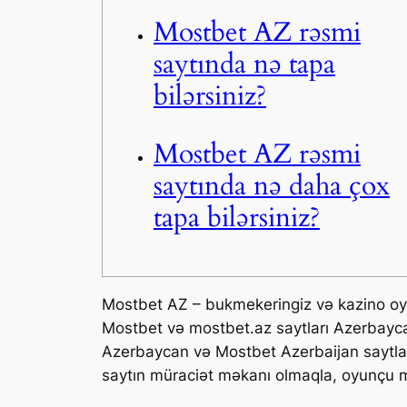
Mostbet AZ rəsmi
saytında nə tapa
bilərsiniz?
Mostbet AZ rəsmi
saytında nə daha çox
tapa bilərsiniz?
Mostbet AZ – bukmekeringiz və kazino oy
Mostbet və mostbet.az saytları Azerbaycan
Azerbaycan və Mostbet Azerbaijan saytlar
saytın müraciət məkanı olmaqla, oyunçu mür