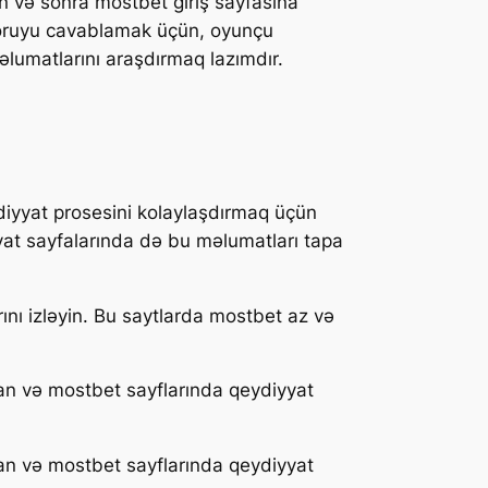
 və sonra mostbet giriş sayfasına
soruyu cavablamak üçün, oyunçu
umatlarını araşdırmaq lazımdır.
diyyat prosesini kolaylaşdırmaq üçün
at sayfalarında də bu məlumatları tapa
nı izləyin. Bu saytlarda mostbet az və
an və mostbet sayflarında qeydiyyat
an və mostbet sayflarında qeydiyyat