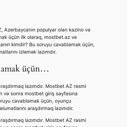
, Azerbaycanın populyar olan kazino və
ak üçün ilk olaraq, mostbet.az və
zanın kimdir? Bu soruyu cavablamak üçün,
tlarını izləmək lazımdır.
ablamak üçün…
raşdırmaq lazımdır. Mostbet AZ rəsmi
 və sonra mostbet giriş sayfasına
soruyu cavablamak üçün, oyunçu
umatlarını araşdırmaq lazımdır.
raşdırmaq lazımdır. Mostbet AZ rəsmi