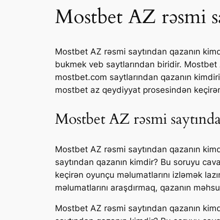
Mostbet AZ rəsmi s
Mostbet AZ rəsmi saytından qazanın kimd
bukmek veb saytlarından biridir. Mostbet
mostbet.com saytlarından qazanın kimdir
mostbet az qeydiyyat prosesindən keçirən
Mostbet AZ rəsmi saytınd
Mostbet AZ rəsmi saytından qazanın kimd
saytından qazanın kimdir? Bu soruyu cava
keçirən oyunçu məlumatlarını izləmək la
məlumatlarını araşdırmaq, qazanın məhsu
Mostbet AZ rəsmi saytından qazanın kimd