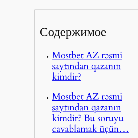
Содержимое
Mostbet AZ rəsmi
saytından qazanın
kimdir?
Mostbet AZ rəsmi
saytından qazanın
kimdir? Bu soruyu
cavablamak üçün…