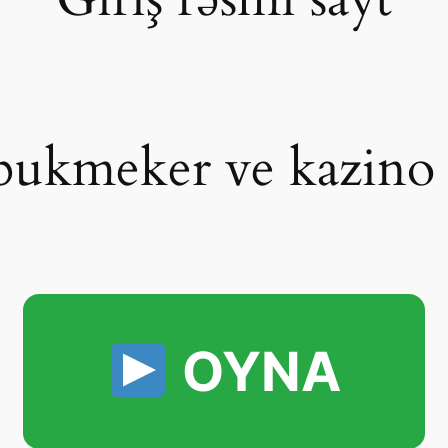
bukmeker ve kazino
OYNA