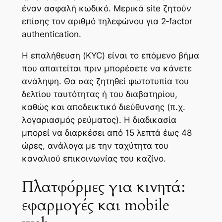
έναν ασφαλή κωδικό. Μερικά site ζητούν
επίσης τον αριθμό τηλεφώνου για 2‑factor
authentication.
Η επαλήθευση (KYC) είναι το επόμενο βήμα
που απαιτείται πριν μπορέσετε να κάνετε
ανάληψη. Θα σας ζητηθεί φωτοτυπία του
δελτίου ταυτότητας ή του διαβατηρίου,
καθώς και αποδεικτικό διεύθυνσης (π.χ.
λογαριασμός ρεύματος). Η διαδικασία
μπορεί να διαρκέσει από 15 λεπτά έως 48
ώρες, ανάλογα με την ταχύτητα του
καναλιού επικοινωνίας του καζίνο.
Πλατφόρμες για κινητά:
εφαρμογές και mobile