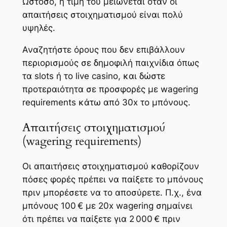
Ωστόσο, η τιμή του μειώνεται όταν οι
απαιτήσεις στοιχηματισμού είναι πολύ
υψηλές.
Αναζητήστε όρους που δεν επιβάλλουν
περιορισμούς σε δημοφιλή παιχνίδια όπως
τα slots ή το live casino, και δώστε
προτεραιότητα σε προσφορές με wagering
requirements κάτω από 30x το μπόνους.
Απαιτήσεις στοιχηματισμού
(wagering requirements)
Οι απαιτήσεις στοιχηματισμού καθορίζουν
πόσες φορές πρέπει να παίξετε το μπόνους
πριν μπορέσετε να το αποσύρετε. Π.χ., ένα
μπόνους 100 € με 20x wagering σημαίνει
ότι πρέπει να παίξετε για 2 000 € πριν