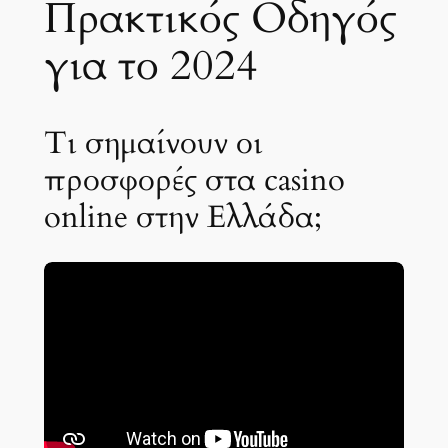
Πρακτικός Οδηγός
για το 2024
Τι σημαίνουν οι
προσφορές στα casino
online στην Ελλάδα;