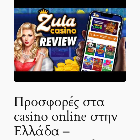
Προσφορές στα
casino online στην
Ελλάδα –