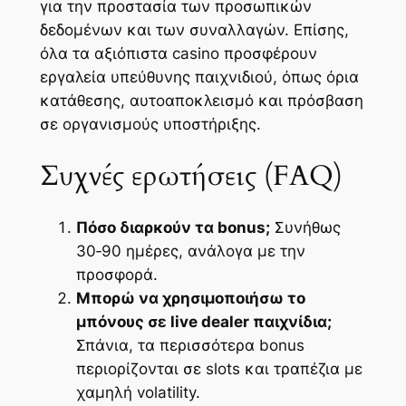
για την προστασία των προσωπικών
δεδομένων και των συναλλαγών. Επίσης,
όλα τα αξιόπιστα casino προσφέρουν
εργαλεία υπεύθυνης παιχνιδιού, όπως όρια
κατάθεσης, αυτοαποκλεισμό και πρόσβαση
σε οργανισμούς υποστήριξης.
Συχνές ερωτήσεις (FAQ)
Πόσο διαρκούν τα bonus;
Συνήθως
30‑90 ημέρες, ανάλογα με την
προσφορά.
Μπορώ να χρησιμοποιήσω το
μπόνους σε live dealer παιχνίδια;
Σπάνια, τα περισσότερα bonus
περιορίζονται σε slots και τραπέζια με
χαμηλή volatility.