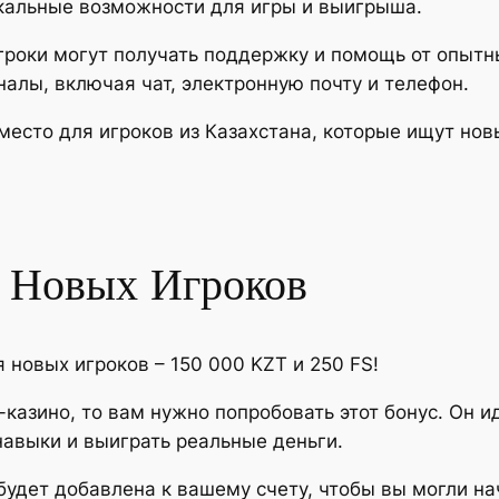
икальные возможности для игры и выигрыша.
игроки могут получать поддержку и помощь от опытн
налы, включая чат, электронную почту и телефон.
место для игроков из Казахстана, которые ищут нов
 Новых Игроков
 новых игроков – 150 000 KZT и 250 FS!
н-казино, то вам нужно попробовать этот бонус. Он
навыки и выиграть реальные деньги.
 будет добавлена к вашему счету, чтобы вы могли на