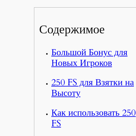
Содержимое
Большой Бонус для
Новых Игроков
250 FS для Взятки на
Высоту
Как использовать 250
FS