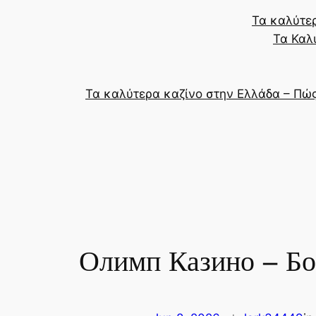
Τα καλύτερ
Τα Καλ
Τα καλύτερα καζίνο στην Ελλάδα – Πώ
Олимп Казино – Бо