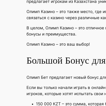
предлагает игрокам из Казахстана ун
Олимп Казино – это также место, где 
связаться с казино через различные ка
В целом, Олимп Казино – это отличное 
бонусы и преимущества.
Олимп Казино – это ваш выбор!
Большой Бонус для
Олимп Бет предлагает новый бонус для
Если вы только начали играть в онлай
игроков, которые хотят испытать свои 
150 000 KZT – это сумма, которая