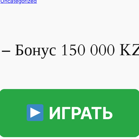
n
Uncategorized
– Бонус 150 000 K
ИГРАТЬ