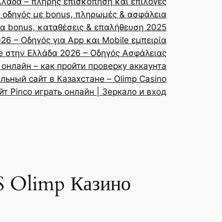
λλάδα – πλήρης επισκόπηση και επιλογές
ης οδηγός με bonus, πληρωμές & ασφάλεια
ια bonus, καταθέσεις & επαλήθευση 2025
26 – Οδηγός για App και Mobile εμπειρία
ne στην Ελλάδα 2026 – Οδηγός Ασφάλειας
 онлайн – как пройти проверку аккаунта
ьный сайт в Казахстане – Olimp Casino
т Pinco играть онлайн | Зеркало и вход
S Olimp Казино