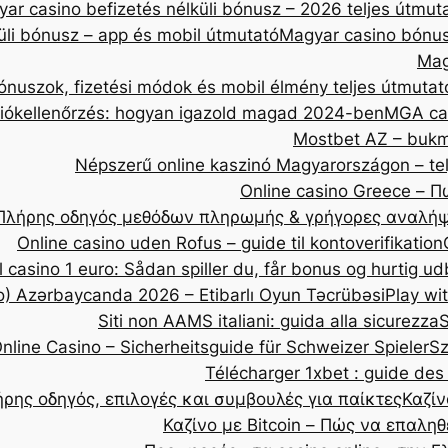
ar casino befizetés nélküli bónusz – 2026 teljes útmutat
üli bónusz – app és mobil útmutató
Magyar casino bónusz
Mag
ónuszok, fizetési módok és mobil élmény teljes útmutat
fiókellenőrzés: hogyan igazold magad 2024-ben
MGA cas
Mostbet AZ – bukme
Népszerű online kaszinó Magyarországon – telje
Online casino Greece – 
: Πλήρης οδηγός μεθόδων πληρωμής & γρήγορες αναλήψ
Online casino uden Rofus – guide til kontoverifikation
 casino 1 euro: Sådan spiller du, får bonus og hurtig ud
о) Azərbaycanda 2026 – Etibarlı Oyun Təcrübəsi
Play wi
Siti non AAMS italiani: guida alla sicurezza
S
nline Casino – Sicherheitsguide für Schweizer Spieler
Sz
Télécharger 1xbet : guide des
ρης οδηγός, επιλογές και συμβουλές για παίκτες
Καζίν
Καζίνο με Bitcoin – Πώς να επαλη