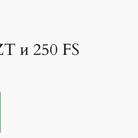
ZT и 250 FS