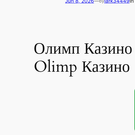
Jun 8, 2026
—
lark34449
i
by
Олимп Казино 
Olimp Казино