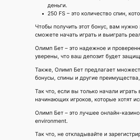
деньги.
250 FS – это количество спин, ко
Чтобы получить этот бонус, вам нужно
сможете начать играть и выиграть реа
Олимп Бет – это надежное и проверенн
уверены, что ваш депозит будет защи
Также, Олимп Бет предлагает множест
бонусы, спины и другие преимущества,
Так что, если вы только начали играть
начинающих игроков, которые хотят ис
Олимп Бет – это лучшее онлайн-казино 
environment.
Так что, не откладывайте и зарегистри