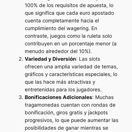
100% de los requisitos de apuesta, lo
que significa que cada euro apostado
cuenta completamente hacia el
cumplimiento del wagering. En
contraste, juegos como la ruleta solo
contribuyen en un porcentaje menor (a
menudo alrededor del 10%).
Variedad y Diversión
: Las slots
ofrecen una amplia variedad de temas,
gráficos y características especiales, lo
que las hace más atractivas y
entretenidas para los jugadores.
Bonificaciones Adicionales
: Muchas
tragamonedas cuentan con rondas de
bonificación, giros gratis y jackpots
progresivos, lo que puede aumentar las
posibilidades de ganar mientras se