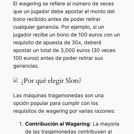
El wagering se refiere al número de veces
que un jugador debe apostar el monto del
bono recibido antes de poder retirar
cualquier ganancia. Por ejemplo, si un
jugador recibe un bono de 100 euros con un
requisito de apuesta de 30x, deberá
apostar un total de 3,000 euros (30 veces
100 euros) antes de poder retirar sus
ganancias.
¿Por qué elegir Slots?
Las máquinas tragamonedas son una
opción popular para cumplir con los
requisitos de wagering por varias razones:
Contribución al Wagering
: La mayoría
de las tragamonedas contribuyen al