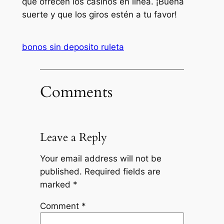
que ofrecen los casinos en línea. ¡Buena
suerte y que los giros estén a tu favor!
bonos sin deposito ruleta
Comments
Leave a Reply
Your email address will not be
published.
Required fields are
marked
*
Comment
*