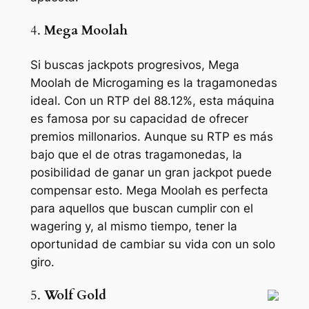
4.
Mega Moolah
Si buscas jackpots progresivos, Mega
Moolah de Microgaming es la tragamonedas
ideal. Con un RTP del 88.12%, esta máquina
es famosa por su capacidad de ofrecer
premios millonarios. Aunque su RTP es más
bajo que el de otras tragamonedas, la
posibilidad de ganar un gran jackpot puede
compensar esto. Mega Moolah es perfecta
para aquellos que buscan cumplir con el
wagering y, al mismo tiempo, tener la
oportunidad de cambiar su vida con un solo
giro.
5.
Wolf Gold