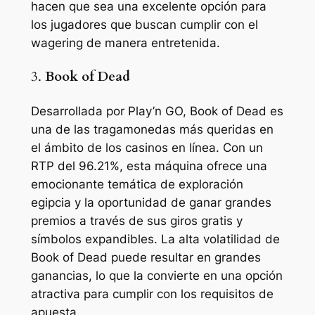
hacen que sea una excelente opción para
los jugadores que buscan cumplir con el
wagering de manera entretenida.
3.
Book of Dead
Desarrollada por Play’n GO, Book of Dead es
una de las tragamonedas más queridas en
el ámbito de los casinos en línea. Con un
RTP del 96.21%, esta máquina ofrece una
emocionante temática de exploración
egipcia y la oportunidad de ganar grandes
premios a través de sus giros gratis y
símbolos expandibles. La alta volatilidad de
Book of Dead puede resultar en grandes
ganancias, lo que la convierte en una opción
atractiva para cumplir con los requisitos de
apuesta.