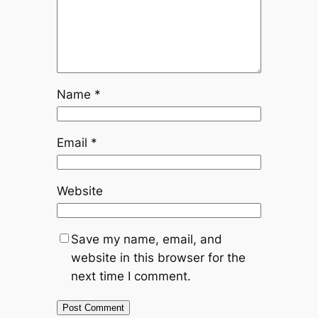
Name
*
Email
*
Website
Save my name, email, and
website in this browser for the
next time I comment.