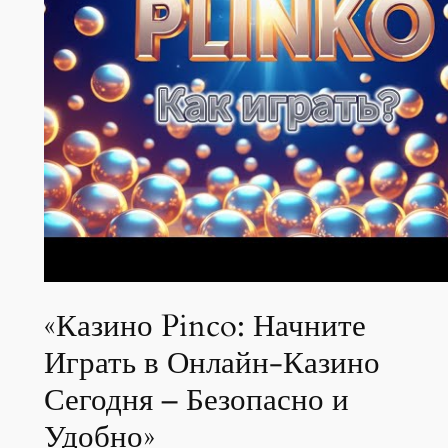
«Казино Pinco: Начните
Играть в Онлайн-Казино
Сегодня – Безопасно и
Удобно»