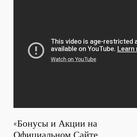
«Бонусы и Акции на
Официальном Сайте