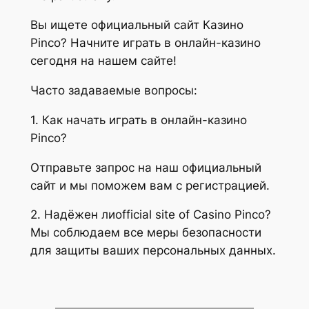
Вы ищете официальный сайт Казино
Pinco? Начните играть в онлайн-казино
сегодня на нашем сайте!
Часто задаваемые вопросы:
1. Как начать играть в онлайн-казино
Pinco?
Отправьте запрос на наш официальный
сайт и мы поможем вам с регистрацией.
2. Надёжен лиofficial site of Casino Pinco?
Мы соблюдаем все меры безопасности
для защиты ваших персональных данных.