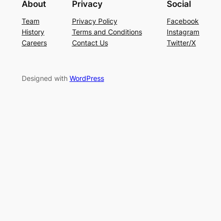
About
Privacy
Social
Team
Privacy Policy
Facebook
History
Terms and Conditions
Instagram
Careers
Contact Us
Twitter/X
Designed with
WordPress