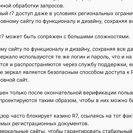
нной обработки запросов.
ый r7 доступ даже в условиях региональных ограни
овному сайту по функционалу и дизайну, сохраняя в
о r7 может быть сопряжен с большими сложностями.
у сайту по функционалу и дизайну, сохраняя все д
зеркало используются те же логин и пароль, что и н
тся и распространяются через службу поддержки, e
е зеркал является безопасным способом доступа к 
овной сайт.
шен только после окончательной верификации польз
проектируются таким образом, чтобы в них можно б
ор часто блокирует казино R7, ссылаясь на тот фак
имых регистрационных документов.
зеркальные сайты, чтобы гарантировать стабильный