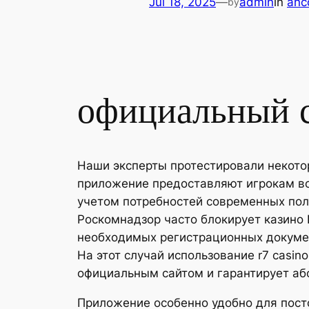
Jul 18, 2025
—
admin
in
anc
by
официальный с
Наши эксперты протестировали некото
приложение предоставляют игрокам во
учетом потребностей современных пол
Роскомнадзор часто блокирует казино R
необходимых регистрационных докумен
На этот случай использование r7 casi
официальным сайтом и гарантирует аб
Приложение особенно удобно для посто