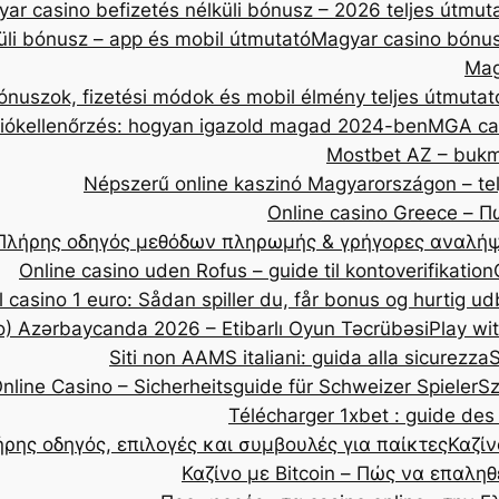
ar casino befizetés nélküli bónusz – 2026 teljes útmutat
üli bónusz – app és mobil útmutató
Magyar casino bónusz
Mag
ónuszok, fizetési módok és mobil élmény teljes útmutat
fiókellenőrzés: hogyan igazold magad 2024-ben
MGA cas
Mostbet AZ – bukme
Népszerű online kaszinó Magyarországon – telje
Online casino Greece – 
: Πλήρης οδηγός μεθόδων πληρωμής & γρήγορες αναλήψ
Online casino uden Rofus – guide til kontoverifikation
 casino 1 euro: Sådan spiller du, får bonus og hurtig ud
о) Azərbaycanda 2026 – Etibarlı Oyun Təcrübəsi
Play wi
Siti non AAMS italiani: guida alla sicurezza
S
nline Casino – Sicherheitsguide für Schweizer Spieler
Sz
Télécharger 1xbet : guide des
ρης οδηγός, επιλογές και συμβουλές για παίκτες
Καζίν
Καζίνο με Bitcoin – Πώς να επαλη