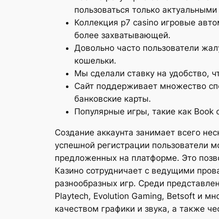
пользоваться только актуальными
Коллекция р7 casino игровые авто
более захватывающей.
Довольно часто пользователи жал
кошельки.
Мы сделали ставку на удобство, ч
Сайт поддерживает множество спо
банковские карты.
Популярные игры, такие как Book 
Создание аккаунта занимает всего нес
успешной регистрации пользователи мо
предложенных на платформе. Это позво
Казино сотрудничает с ведущими пров
разнообразных игр. Среди представлен
Playtech, Evolution Gaming, Betsoft и
качеством графики и звука, а также ч