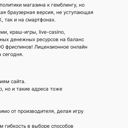
политики магазина к гемблингу, но
ная браузерная версия, не уступающая
, так и на смартфонах.
, краш-игры, live-casino,
нных денежных ресурсов на баланс
400 фриспинов! Лицензионное онлайн
а сегодня.
иям сайта.
, но и такие адреса тоже
имо от производителя, делая игру
м гибкость в выборе способов