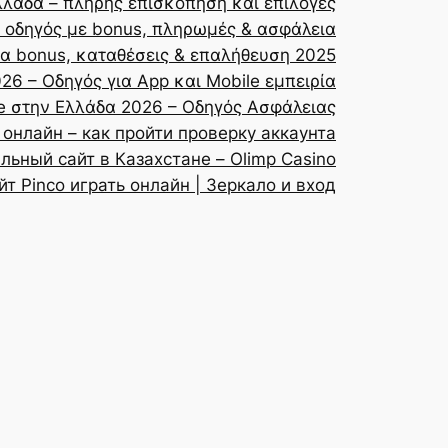
λλάδα – πλήρης επισκόπηση και επιλογές
ης οδηγός με bonus, πληρωμές & ασφάλεια
ια bonus, καταθέσεις & επαλήθευση 2025
26 – Οδηγός για App και Mobile εμπειρία
ne στην Ελλάδα 2026 – Οδηγός Ασφάλειας
 онлайн – как пройти проверку аккаунта
ьный сайт в Казахстане – Olimp Casino
т Pinco играть онлайн | Зеркало и вход