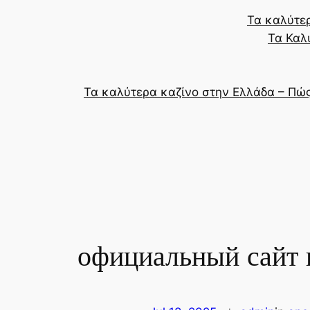
Τα καλύτερ
Τα Καλ
Τα καλύτερα καζίνο στην Ελλάδα – Πώ
официальный сайт 