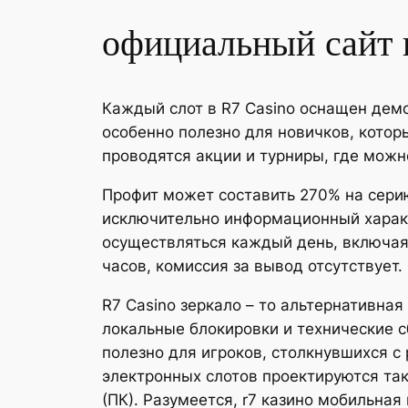
официальный сайт 
Каждый слот в R7 Casino оснащен демо
особенно полезно для новичков, котор
проводятся акции и турниры, где можн
Профит может составить 270% на серию
исключительно информационный характ
осуществляться каждый день, включая
часов, комиссия за вывод отсутствует.
R7 Casino зеркало – то альтернативна
локальные блокировки и технические с
полезно для игроков, столкнувшихся 
электронных слотов проектируются та
(ПК). Разумеется, r7 казино мобильная