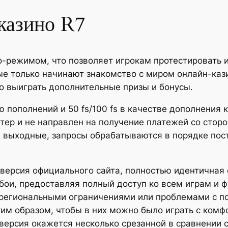
казино R7
-режимом, что позволяет игрокам протестировать и
ые только начинают знакомство с миром онлайн-кази
о выиграть дополнительные призы и бонусы.
 пополнений и 50 fs/100 fs в качестве дополнения 
ер и не направлен на получение платежей со сторо
 выходные, запросы обрабатываются в порядке пос
я версия официального сайта, полностью идентичная
бои, предоставляя полный доступ ко всем играм и 
с региональными ограничениями или проблемами с 
ким образом, чтобы в них можно было играть с ком
 версия окажется несколько срезанной в сравнении с