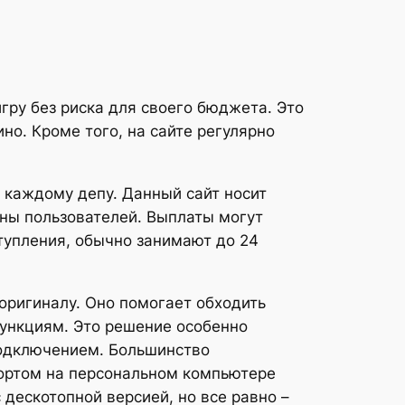
гру без риска для своего бюджета. Это
но. Кроме того, на сайте регулярно
к каждому депу. Данный сайт носит
ны пользователей. Выплаты могут
тупления, обычно занимают до 24
 оригиналу. Оно помогает обходить
функциям. Это решение особенно
подключением. Большинство
фортом на персональном компьютере
 дескотопной версией, но все равно –