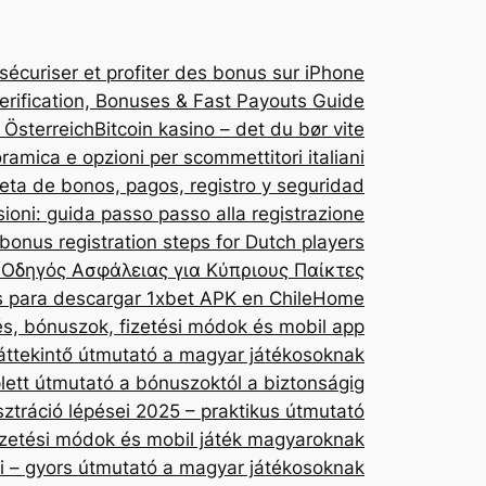
sécuriser et profiter des bonus sur iPhone
erification, Bonuses & Fast Payouts Guide
n Österreich
Bitcoin kasino – det du bør vite
amica e opzioni per scommettitori italiani
ta de bonos, pagos, registro y seguridad
oni: guida passo passo alla registrazione
onus registration steps for Dutch players
 Οδηγός Ασφάλειας για Κύπριους Παίκτες
 para descargar 1xbet APK en Chile
Home
és, bónuszok, fizetési módok és mobil app
 áttekintő útmutató a magyar játékosoknak
ett útmutató a bónuszoktól a biztonságig
sztráció lépései 2025 – praktikus útmutató
fizetési módok és mobil játék magyaroknak
ei – gyors útmutató a magyar játékosoknak